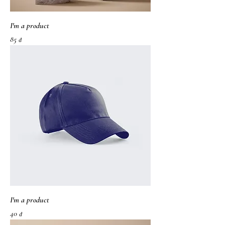
I'm a product
가격
85 ₫
I'm a product
가격
40 ₫