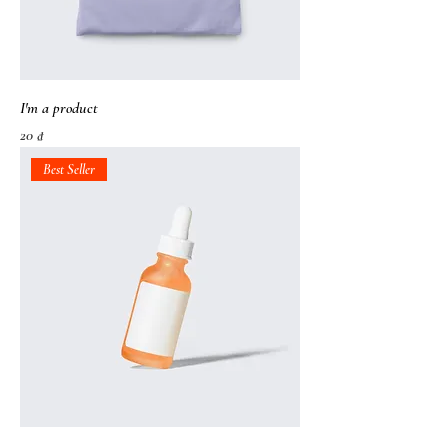
I'm a product
가격
20 ₫
Best Seller