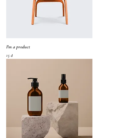
I'm a product
가격
15 ₫