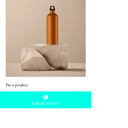
I'm a product
가격
130 ₫
유흥알바 바로가기