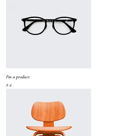
I'm a product
가격
8 ₫