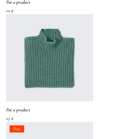
I'm a product
가격
10 ₫
I'm a product
가격
25 ₫
New