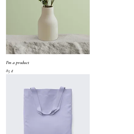
I'm a product
가격
85 ₫