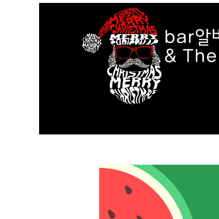
bar알
& Th