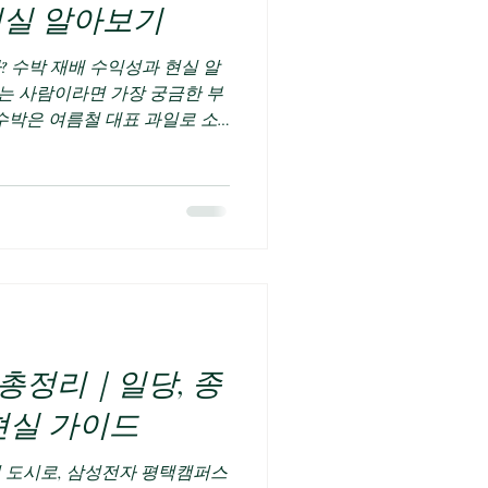
현실 알아보기
? 수박 재배 수익성과 현실 알
는 사람이라면 가장 궁금한 부
 수박은 여름철 대표 과일로 소
익 재배에 성공할 경우 비교적
작물로 알려져 있다. 하지만 모
 역시 초기 투자비용과 노동력이
라 수익이 크게 달라질 수 있
면적, 품종, 수박농사수익 지역,
차이가 발생한다. 일반적으로 노
가 수익성이 높은 편이지만 초
간다. 수박농사수익 알아보는 시
사 수익 구조 수박 농사의 수익
총정리｜일당, 종
 결정된다. 수박농사수익 는
 통 이상의 수박을 생산할 수 있으
현실 가이드
경우 상
심 도시로, 삼성전자 평택캠퍼스