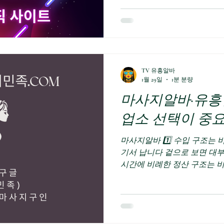
접촉 범위: 관리 목적의 터치만 허용 추천 대상: ✔ 접객 스트
레스 적은 알바 원할 때✔ 혼
무/투잡 목적 스웨디시알바 🔹 유흥알바 업무 중심: 손님 
대·대화·테이블 서비스 핵심 포인트: 분위기 + 
접촉 범위: 업소별 차이 큼 (확인 필수) 추천 대상: ✔ 단기간
고수입 목표✔ 사람 상대하는 
TV 유흥알바
안 되면 업소 선택에서 90% 
1월 29일
1분 분량
(광고 말고 현실) ✔ 좋은 업
마사지알바·유흥알
이 처음부터 명확 “열심히 하면
로 설명 해줌 정산 주기 (당일
업소 선택이 중
마사지알바 1️⃣ 수입 구조는 
기서 납니다 겉으로 보면 대부분
시간에 비례한 정산 구조는 
라놓는 건✔ 예약 밀도✔ 손님
가지입니다. 같은 5시간 근무라
건 관리 안 되는 곳은 2~3건
이어집니다. 마사지알바 마사지알