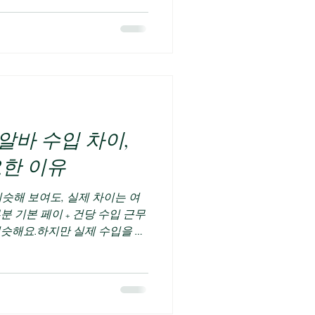
자 일하는 구조 선호✔ 장기 근
응
커뮤니케이션
게 익숙한 경우 👉 이 구분이
실패함 수입 구조가 ‘명확한가’
소의 공통점 시급/건당/정산 방식
바 수입 차이,
 더 벌어요” 같은 말보다 숫자
/주급
요한 이유
비슷해 보여도, 실제 차이는 여
 기본 페이 + 건당 수입 근무
비슷해요.하지만 실제 수입을 갈
 회전율✔ 페이 배분 방식 이 세
도 예약이 꾸준한 업소는 4~6
 이 차이가 그대로 월수입 차이로
바 2️⃣ 업소에 따라 ‘대기