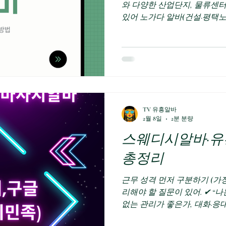
와 다양한 산업단지, 물류센터
있어 노가다 알바(건설·평택
매우 높은 지역입니다. 특히
가 이어지고 있어 초보자부터
찾을 수 있는 대표적인 현장 
글에서는 평택 노가다 알바의 종
경, 장단점, 그리고 어떤 사람
자세히 정리해보겠습니다. 
구직 사이트 1. 평택 노가다 
TV 유흥알바
서도 손에 꼽히는 건설·산업 
2월 8일
2분 분량
수요가 많은 이유는 다음과 
스웨디시알바·유
전자 평택캠퍼스 대규모 공사
산업단지 지속 확장 평택노가
총정리
증가 평택노가다알바 아파트 
근무 성격 먼저 구분하기 (가장
리해야 할 질문이 있어. ✔ “
없는 관리가 좋은가, 대화·응대
바 업무 중심: 마사지·케어 중심 핵심 포인트: 기술 + 분위기