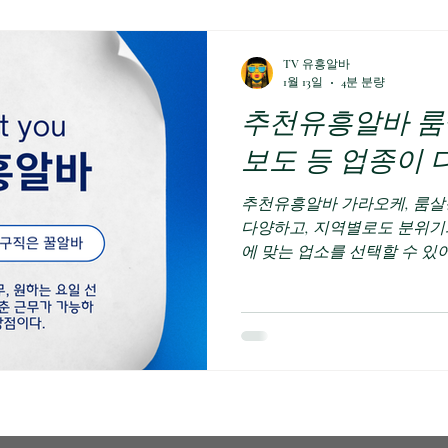
시간’이 돈이 되기도, 손해가
각하는 부분이 이거예요.“시간
만 손님 없는 대기 시간 = 수입
TV 유흥알바
없이 바로 수입 결국 근무 시간
1월 13일
4분 분량
합니다.업소 운영력이 곧 개인 
추천유흥알바 룸살
알바 도업소 성향에 따라 체
단가가 높은 대신 출근 규칙이
보도 등 업종이
추천유흥알바 가라오케, 룸살롱, 바, 노래방 보도 등 업종이
다양하고, 지역별로도 분위기
에 맞는 업소를 선택할 수 
환경에서 일할 수 있다. 최근
중시하는 업소도 늘어나고 있
가능하다.여성알바를 하면서 
계, 커뮤니케이션 능력이 향상
히 알바를 넘어서 사회생활 
어진다. 스스로에 대한 자신
능력이 향상되면서 이후 다른
향을 준다.유흥알바는 단기간