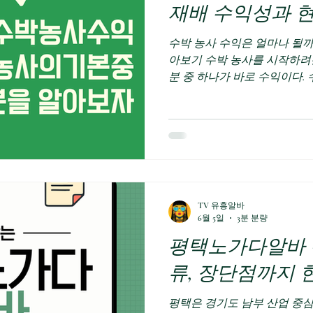
재배 수익성과 
수박 농사 수익은 얼마나 될까
아보기 수박 농사를 시작하려
분 중 하나가 바로 수익이다.
비량이 꾸준하며, 수박농사수
높은 소득을 기대할 수 있는 
든 농사가 그렇듯 수박 농사
많이 필요하며 기상 상황에 따
다. 수박 농사의 수익은 재배 
작황, 판매 시기 등에 따라 
지 재배보다 시설하우스 재배
TV 유흥알바
기 투자비용도 더 많이 들어
6월 5일
3분 분량
간 기본적인 농사 일 수박 농
평택노가다알바 
은 생산량과 판매 단가에 의해
보통 1,000평 기준으로 수천
류, 장단점까지 
며 작황이 좋고 가격이 높을 
평택은 경기도 남부 산업 중