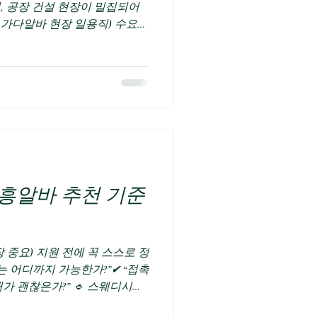
, 공장 건설 현장이 밀집되어
노가다알바 현장 일용직) 수요가
 지속적인 개발과 대형 프로젝트
 숙련공까지 꾸준히 일자리를
알바 지역으로 꼽힙니다. 이번
류, 일당 수준, 실제 근무 환
이 적합한지까지 SEO 기준으로
평택노가다알바 바로가기 구인
알바가 많은 이유 평택은 전국에
중심 지역입니다. 노가다 알바
같습니다. 평택노가다알바 삼성
흥알바 추천 기준
 및 유지보수 평택노가다알바
다알바 물류센터 및 창고 신축
및 오피스텔 개발 지속
 중요) 지원 전에 꼭 스스로 정
나는 어디까지 가능한가?”✔ “접촉
가 괜찮은가?” 🔹 스웨디시알