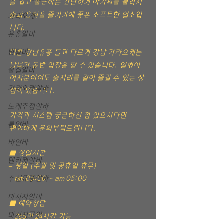
을 입고 출근하는 간단하게 아가씨를 불러서 
술과 음악을 즐기기에 좋은 소프트한 업소입
가라오케
니다.
유흥알바
밤알바
다른 강남유흥 들과 다르게 강남 가라오케는 
남녀가 동반 입장을 할 수 있습니다. 일행이 
술집알바
여자분이여도 술자리를 같이 즐길 수 있는 장
가라오케알바
점이 있습니다.
노래주점알바
가격과 시스템 궁금하신 점 있으시다면
룸알바
편안하게 문의부탁드립니다.
바알바
■ 영업시간
텐카페알바
– 평일 (주말 및 공휴일 휴무)
추천유흥알바
– pm 05:00 ~ am 05:00
마사지알바
■ 예약상담
마사지구인
– 365일 24시간 가능