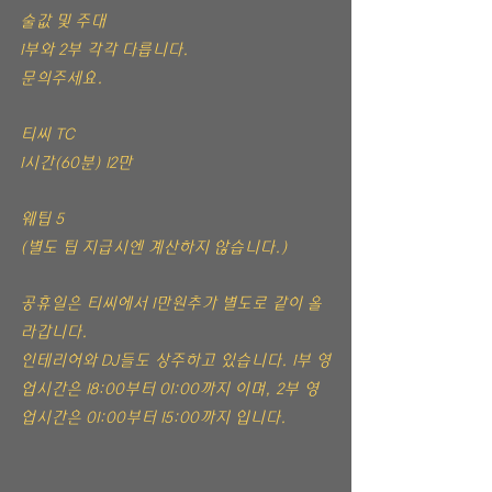
술값 및 주대
1부와 2부 각각 다릅니다.
문의주세요.
티씨 TC
1시간(60분) 12만
웨팁 5
(별도 팁 지급시엔 계산하지 않습니다.)
공휴일은 티씨에서 1만원추가 별도로 같이 올
라갑니다.
인테리어와 DJ들도 상주하고 있습니다. 1부 영
업시간은 18:00부터 01:00까지 이며, 2부 영
업시간은 01:00부터 15:00까지 입니다.