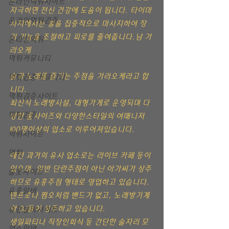
온라인먹튀사이트
자극하면 전신 건강에 도움이 됩니다. 타이마
온라인먹튀검증
사지에서는 발을 집중적으로 마사지하여 장
기 기능을 조절하고 피로를 줄여줍니다.남 가
온라인먹튀
라오케
먹튀커뮤니티
술과 노래를 즐기는 주점을 가라오케라고 합
먹튀검증커뮤니티
니다.
먹튀검증사이트
최신식 노래방시설, 대형가게로 운영되며 다
먹튀검증
양한 룸사이즈와 다양한스타일의 여매니저 
100명이상의 업소로 이루어져있습니다.
먹튀사이트
먹튀
예전 과거의 유사 업소로는 라이브 카페 등이 
있으며, 일반 단란주점이 아닌 아가씨가 상주
슬롯사이트
하므로 유흥주점 형태로 영업하고 있습니다. 
유흥알바
텐프로나 쩜오처럼 밴드가 없고, 노래방기계
와 DJ들이 상주하고 있습니다.
유흥알바사이트
생일파티나 직장인회식 등 간단한 술자리 모
업소알바