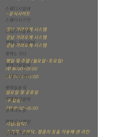
스웨디시알바
-공식사이트
스웨디시구인
강남 가라오케 시스템
스웨디시알바
강남 가라오케 시스템
평택노가다알바
강남 가라오케 시스템
평택노가다
평일 및 주말 (월요일-토요일)
평택건설알바
1부 18:00~01:00
평택건설현장
2부 01:00~15:00
평택일용직
일요일 및 공휴일
평택현장알바
1부 없음
2부 18:00~15:00
평택막노동
평택공사현장
지압(압박)
손가락, 손바닥, 팔꿈치 등을 이용해 센 라인
평택철거알바