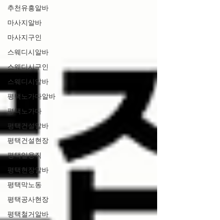
추천유흥알바
마사지알바
마사지구인
스웨디시알바
스웨디시구인
스웨디시알바
평택노가다알바
평택노가다
평택건설알바
평택건설현장
평택일용직
평택현장알바
평택막노동
평택공사현장
평택철거알바