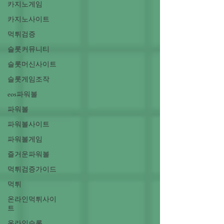
카지노게임
카지노사이트
먹튀검증
슬롯커뮤니티
슬롯머신사이트
슬롯게임조작
eos파워볼
파워볼
파워볼사이트
파워볼게임
즐거운파워볼
먹튀검증가이드
먹튀
온라인먹튀사이
트
온라인슬롯