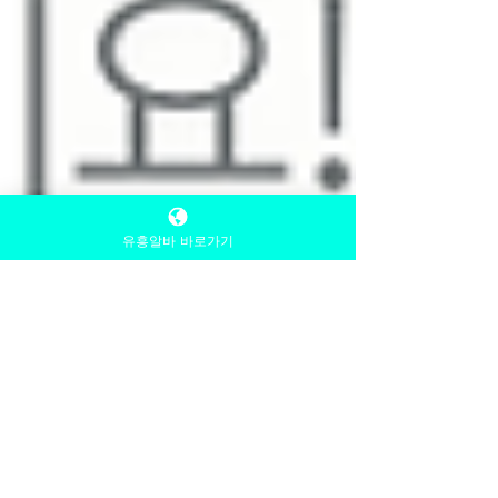
유흥알바 바로가기