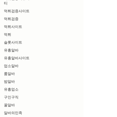
티
먹튀검증사이트
먹튀검증
먹튀사이트
먹튀
슬롯사이트
유흥알바
유흥알바사이트
업소알바
룸알바
밤알바
유흥업소
구인구직
꿀알바
알바의민족