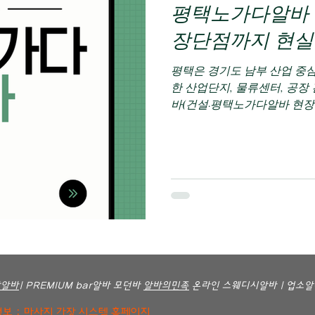
평택노가다알바 
온라인슬롯커뮤니티
먹튀검증
먹튀검증사이트
먹
장단점까지 현실
평택은 경기도 남부 산업 중
먹튀사이트
온라인먹튀검증
온라인먹튀
한 산업단지, 물류센터, 공장
바(건설·평택노가다알바 현장 
특히 지속적인 개발과 대형 
숙련공까지 꾸준히 일자리를 
으로 꼽힙니다. 이번 글에서는
실제 근무 환경, 장단점, 그리
으로 자세히 정리해보겠습니
사이트 1. 평택 노가다 알바
히는 건설·산업 중심 지역입니
음과 같습니다. 평택노가다알
및 유지보수 평택노가다알바
물류센터 및 창고 신축 증가
방알바
| PREMIUM bar알바 모던바
알바의민족
온라인 스웨디시알바 | 업소알
발 지속
보 :
마사지
가장 시스템
홈페이지