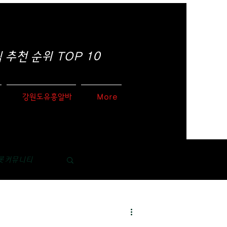
추천 순위 TOP 10
강원도유흥알바
More
롯커뮤니티
증가이드