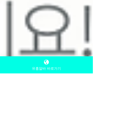
유흥알바 바로가기