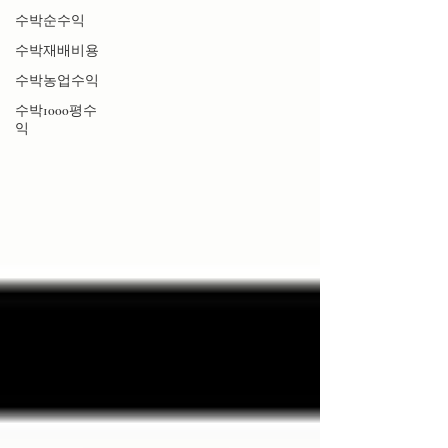
수박순수익
수박재배비용
수박농업수익
수박1000평수
익