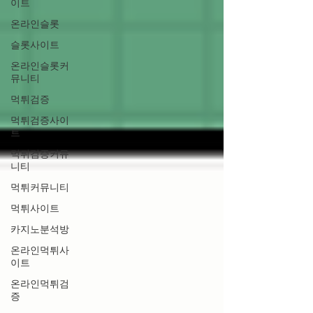
이트
온라인슬롯
슬롯사이트
온라인슬롯커
뮤니티
먹튀검증
먹튀검증사이
트
먹튀검증커뮤
니티
먹튀커뮤니티
먹튀사이트
카지노분석방
온라인먹튀사
이트
온라인먹튀검
증