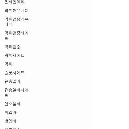
온라인먹튀
먹튀커뮤니티
먹튀검증커뮤
니티
먹튀검증사이
트
먹튀검증
먹튀사이트
먹튀
슬롯사이트
유흥알바
유흥알바사이
트
업소알바
룸알바
밤알바