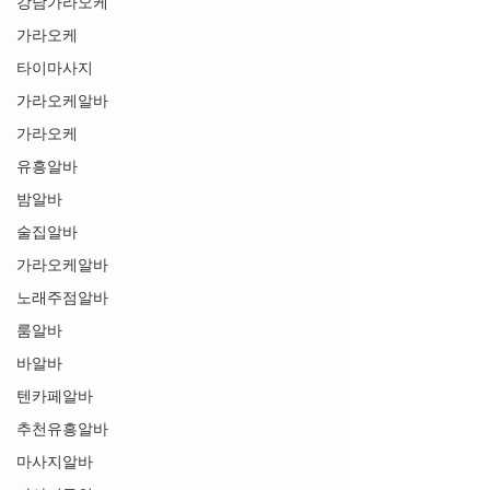
강남가라오케
가라오케
타이마사지
가라오케알바
가라오케
유흥알바
밤알바
술집알바
가라오케알바
노래주점알바
룸알바
바알바
텐카페알바
추천유흥알바
마사지알바