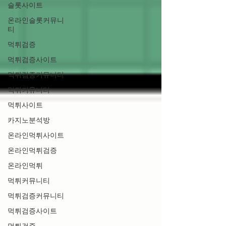
슬롯사이트
온라인슬롯커뮤니
티
먹튀검증
먹튀검증사이트
먹튀검증커뮤니티
먹튀커뮤니티
먹튀사이트
카지노분석방
온라인먹튀사이트
온라인먹튀검증
온라인먹튀
먹튀커뮤니티
먹튀검증커뮤니티
먹튀검증사이트