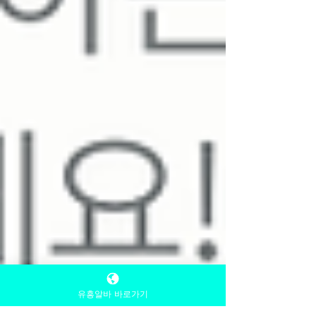
유흥알바 바로가기