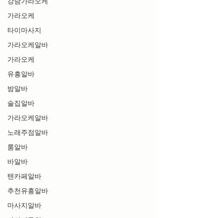
강남가라오케
가라오케
타이마사지
가라오케알바
가라오케
유흥알바
밤알바
술집알바
가라오케알바
노래주점알바
룸알바
바알바
텐카페알바
추천유흥알바
마사지알바