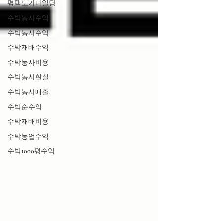
평택노가다일당
수박농사수익
수박농사수익
수박재배수익
수박농사비용
수박농사현실
수박농사매출
수박순수익
수박재배비용
수박농업수익
수박1000평수익