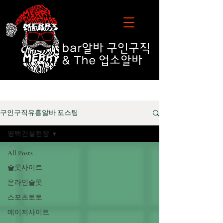
bar알바
구인구직
& The 업소알바
bar알바 업소알바구인구직 추천 순위 TOP 10
구인구직유흥알바 포스팅
평택건설현장
All Posts
슬롯사이트
온라인슬롯
스포츠토토
메이저사이트