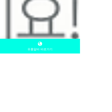
유흥알바 바로가기