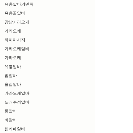
유흥알바의민족
유흥꿀알바
강남가라오케
가라오케
타이마사지
가라오케알바
가라오케
유흥알바
밤알바
술집알바
가라오케알바
노래주점알바
룸알바
바알바
텐카페알바