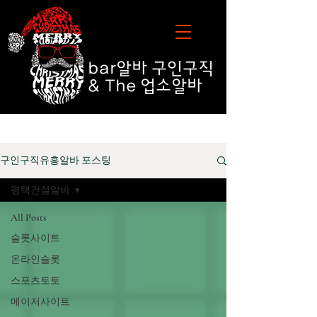
bar알바
구인구직
& The 업소알바
bar알바 업소알바구인구직 추천 순위 TOP 10
구인구직유흥알바 포스팅
평택건설알바
All Posts
슬롯사이트
온라인슬롯
스포츠토토
메이저사이트