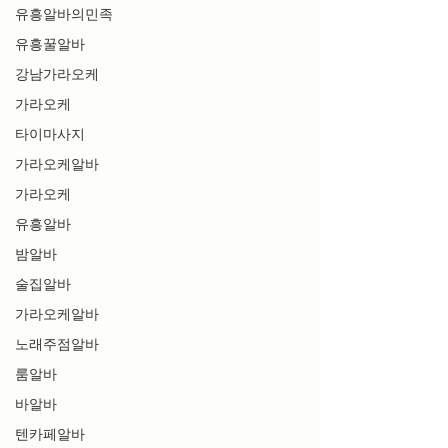
유흥알바의민족
유흥꿀알바
강남가라오케
가라오케
타이마사지
가라오케알바
가라오케
유흥알바
밤알바
술집알바
가라오케알바
노래주점알바
룸알바
바알바
텐카페알바