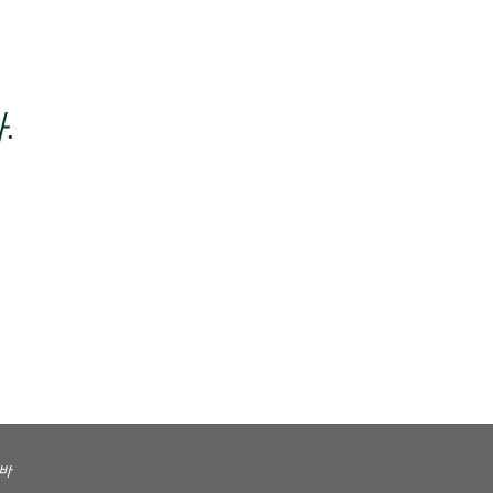
튀검증커뮤니티
.
바