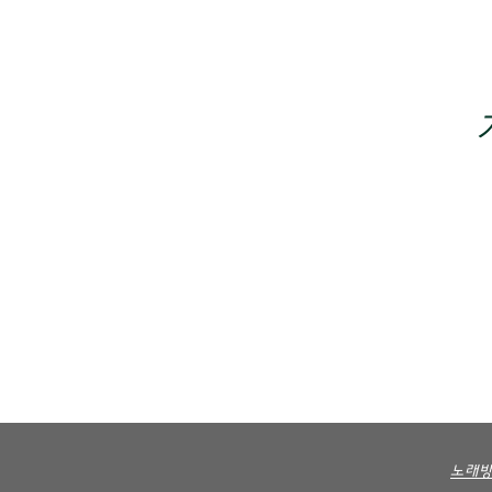
먹튀
온라인먹튀사이트
온라인슬롯
슬롯사이트
먹튀커뮤니티
먹튀사이트
카지노분석방
온라인
노래