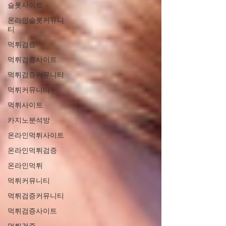
슬롯사이트
온라인슬롯커뮤니
티
먹튀검증
먹튀검증사이트
먹튀검증커뮤니티
먹튀커뮤니티
먹튀사이트
카지노분석방
온라인먹튀사이트
온라인먹튀검증
온라인먹튀
먹튀커뮤니티
먹튀검증커뮤니티
먹튀검증사이트