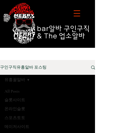
bar알바
구인구직
& The 업소알바
bar알바 업소알바구인구직 추천 순위 TOP 10
구인구직유흥알바 포스팅
유흥꿀알바
All Posts
슬롯사이트
온라인슬롯
스포츠토토
메이저사이트