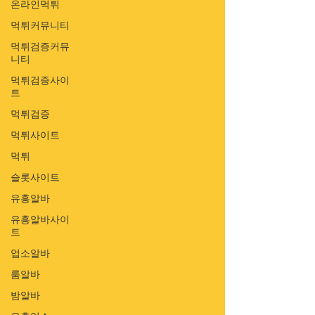
온라인먹튀
먹튀커뮤니티
먹튀검증커뮤
니티
먹튀검증사이
트
먹튀검증
먹튀사이트
먹튀
슬롯사이트
유흥알바
유흥알바사이
트
업소알바
룸알바
밤알바