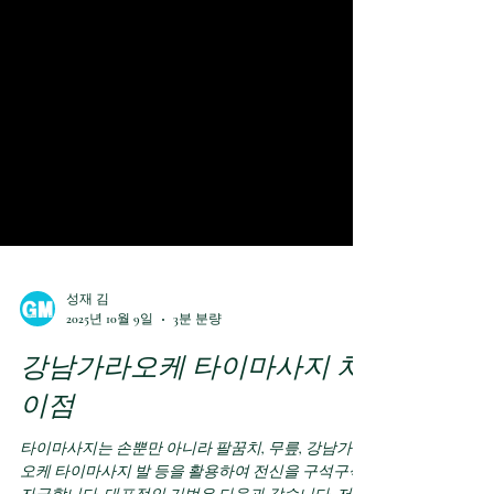
성재 김
2025년 10월 9일
3분 분량
강남가라오케 타이마사지 차