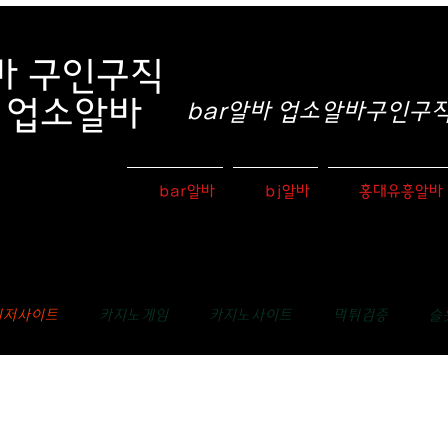
바
구인구직
e 업소알바
bar알바 업소알바구인구직 
bar알바
bj알바
홍대유흥알바
이저사이트
카지노게임
카지노사이트
먹튀검증
슬
볼
파워볼사이트
파워볼게임
즐거운파워볼
먹튀검