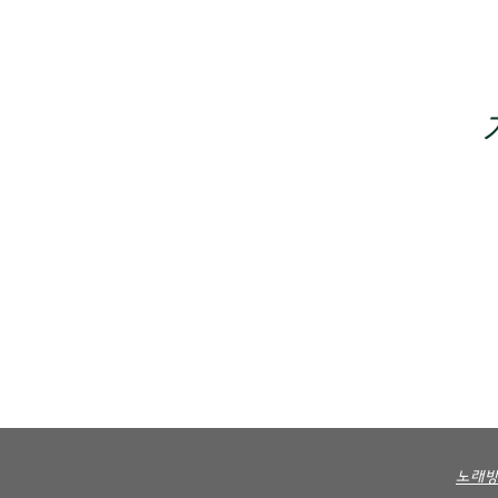
먹튀
온라인먹튀사이트
온라인슬롯
슬롯사이트
먹튀커뮤니티
먹튀사이트
카지노분석방
온라인
노래