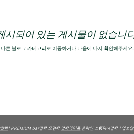
온라인슬롯커뮤니티
먹튀검증
먹튀검증사이트
먹
게시되어 있는 게시물이 없습니다
먹튀사이트
온라인먹튀검증
온라인먹튀
다른 블로그 카테고리로 이동하거나 다음에 다시 확인해주세요.
방알바
| PREMIUM bar알바 모던바
알바의민족
온라인 스웨디시알바 | 업소알