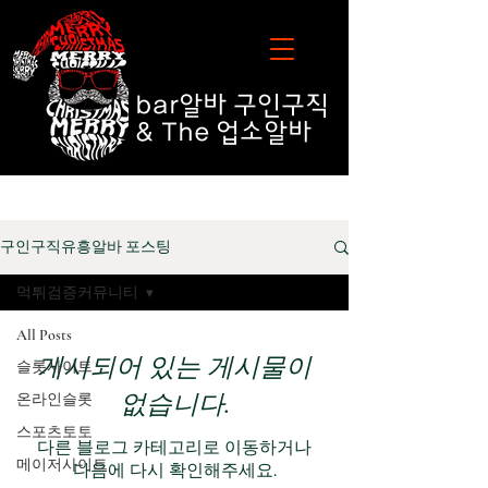
bar알바
구인구직
& The 업소알바
bar알바 업소알바구인구직 추천 순위 TOP 10
구인구직유흥알바 포스팅
먹튀검증커뮤니티
All Posts
게시되어 있는 게시물이
슬롯사이트
없습니다.
온라인슬롯
스포츠토토
다른 블로그 카테고리로 이동하거나
메이저사이트
다음에 다시 확인해주세요.