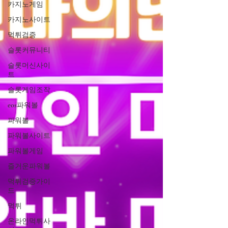
카지노게임
카지노사이트
먹튀검증
슬롯커뮤니티
슬롯머신사이
트
슬롯게임조작
eos파워볼
파워볼
파워볼사이트
파워볼게임
즐거운파워볼
먹튀검증가이
드
먹튀
온라인먹튀사