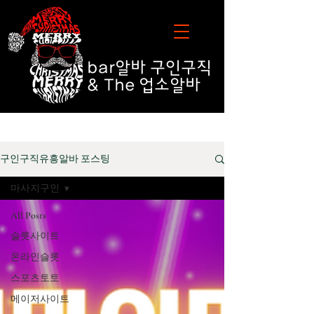
bar알바
구인구직
& The 업소알바
bar알바 업소알바구인구직 추천 순위 TOP 10
구인구직유흥알바 포스팅
마사지구인
All Posts
슬롯사이트
온라인슬롯
스포츠토토
메이저사이트