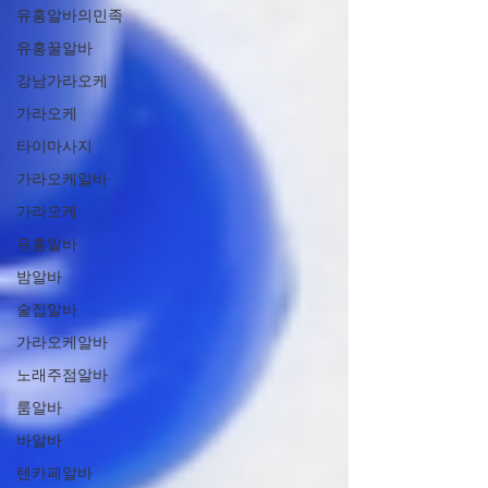
유흥알바의민족
유흥꿀알바
강남가라오케
가라오케
타이마사지
가라오케알바
가라오케
유흥알바
밤알바
술집알바
가라오케알바
노래주점알바
룸알바
바알바
텐카페알바