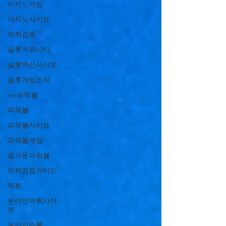
카지노게임
카지노사이트
먹튀검증
슬롯커뮤니티
슬롯머신사이트
슬롯게임조작
eos파워볼
파워볼
파워볼사이트
파워볼게임
즐거운파워볼
먹튀검증가이드
먹튀
온라인먹튀사이
트
온라인슬롯